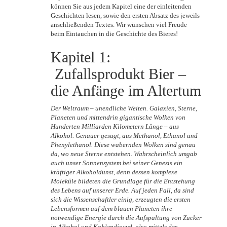
können Sie aus jedem Kapitel eine der einleitenden
Geschichten lesen, sowie den ersten Absatz des jeweils
anschließenden Textes. Wir wünschen viel Freude
beim Eintauchen in die Geschichte des Bieres!
Kapitel 1:
Zufallsprodukt Bier –
die Anfänge im Altertum
Der Weltraum – unendliche Weiten. Galaxien, Sterne,
Planeten und mittendrin gigantische Wolken von
Hunderten Milliarden Kilometern Länge – aus
Alkohol. Genauer gesagt, aus Methanol, Ethanol und
Phenylethanol. Diese wabernden Wolken sind genau
da, wo neue Sterne entstehen. Wahrscheinlich umgab
auch unser Sonnensystem bei seiner Genesis ein
kräftiger Alkoholdunst, denn dessen komplexe
Moleküle bildeten die Grundlage für die Entstehung
des Lebens auf unserer Erde. Auf jeden Fall, da sind
sich die Wissenschaftler einig, erzeugten die ersten
Lebensformen auf dem blauen Planeten ihre
notwendige Energie durch die Aufspaltung von Zucker
in Alkohol und Kohlendioxyd, also mittels der