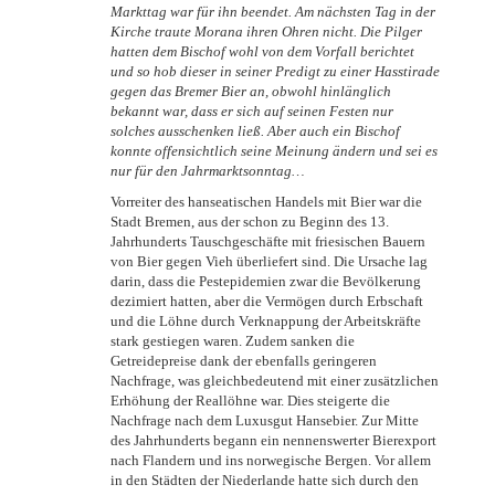
Markttag war für ihn beendet. Am nächsten Tag in der
Kirche traute Morana ihren Ohren nicht. Die Pilger
hatten dem Bischof wohl von dem Vorfall berichtet
und so hob dieser in seiner Predigt zu einer Hasstirade
gegen das Bremer Bier an, obwohl hinlänglich
bekannt war, dass er sich auf seinen Festen nur
solches ausschenken ließ. Aber auch ein Bischof
konnte offensichtlich seine Meinung ändern und sei es
nur für den Jahrmarktsonntag…
Vorreiter des hanseatischen Handels mit Bier war die
Stadt Bremen, aus der schon zu Beginn des 13.
Jahrhunderts Tauschgeschäfte mit friesischen Bauern
von Bier gegen Vieh überliefert sind. Die Ursache lag
darin, dass die Pestepidemien zwar die Bevölkerung
dezimiert hatten, aber die Vermögen durch Erbschaft
und die Löhne durch Verknappung der Arbeitskräfte
stark gestiegen waren. Zudem sanken die
Getreidepreise dank der ebenfalls geringeren
Nachfrage, was gleichbedeutend mit einer zusätzlichen
Erhöhung der Reallöhne war. Dies steigerte die
Nachfrage nach dem Luxusgut Hansebier. Zur Mitte
des Jahrhunderts begann ein nennenswerter Bierexport
nach Flandern und ins norwegische Bergen. Vor allem
in den Städten der Niederlande hatte sich durch den