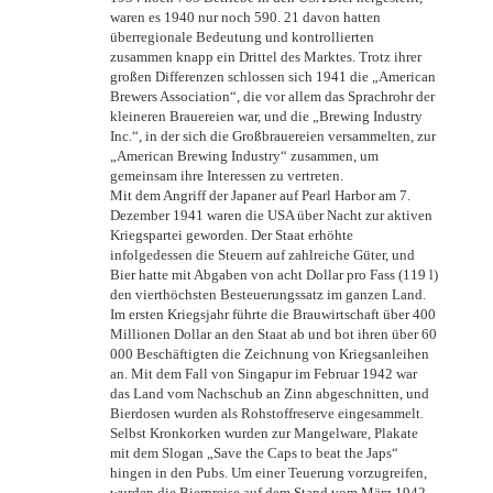
waren es 1940 nur noch 590. 21 davon hatten
überregionale Bedeutung und kontrollierten
zusammen knapp ein Drittel des Marktes. Trotz ihrer
großen Differenzen schlossen sich 1941 die „American
Brewers Association“, die vor allem das Sprachrohr der
kleineren Brauereien war, und die „Brewing Industry
Inc.“, in der sich die Großbrauereien versammelten, zur
„American Brewing Industry“ zusammen, um
gemeinsam ihre Interessen zu vertreten.
Mit dem Angriff der Japaner auf Pearl Harbor am 7.
Dezember 1941 waren die USA über Nacht zur aktiven
Kriegspartei geworden. Der Staat erhöhte
infolgedessen die Steuern auf zahlreiche Güter, und
Bier hatte mit Abgaben von acht Dollar pro Fass (119 l)
den vierthöchsten Besteuerungssatz im ganzen Land.
Im ersten Kriegsjahr führte die Brauwirtschaft über 400
Millionen Dollar an den Staat ab und bot ihren über 60
000 Beschäftigten die Zeichnung von Kriegsanleihen
an. Mit dem Fall von Singapur im Februar 1942 war
das Land vom Nachschub an Zinn abgeschnitten, und
Bierdosen wurden als Rohstoffreserve eingesammelt.
Selbst Kronkorken wurden zur Mangelware, Plakate
mit dem Slogan „Save the Caps to beat the Japs“
hingen in den Pubs. Um einer Teuerung vorzugreifen,
wurden die Bierpreise auf dem Stand vom März 1942