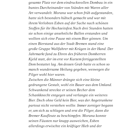
gesamte Platz vor dem eindrucksvollen Dombau in ein
buntes Durcheinander von Ständen mit Waren aller
Art verwandelt. Morana war schon früh aufgestanden,
hatte sich besonders hübsch gemacht und war mit
ihrem Verlobten Esben auf der Suche nach schönen
Stoffen für ihr Hochzeitsfest.Nach drei Stunden hatten
sie schon einige ansehnliche Ballen erstanden und
wollten sich eine Pause mit einem Bier gönnen. Um
einen Bierstand aus der Stadt Bremen stand eine
große Gruppe Wallfahrer mit Krügen in der Hand. Der
Jahrmarkt fand zu Ehren des früheren Domherren
Kjeld statt, der im erst vor Kurzem fertiggestellten
Dom bestattet lag. Am dessen Grab hatte es schon so
manch wundersame Heilung gegeben, weswegen die
Pilger wohl hier waren.
Zwischen die Männer drängte sich eine kleine
gedrungene Gestalt, wohl ein Bauer aus dem Umland.
Schwankend streckte er seinen Becher dem
Schankknecht entgegen und verlangte ein weiteres
Bier. Doch ohne Geld kein Bier, was der Angetrunkene
partout nicht verstehen wollte. Immer zorniger begann
er, um sich zu schlagen und erst die Pilger, dann die
Bremer Kaufleute zu beschimpfen. Morana konnte
seinen Fäusten nur knapp ausweichen, Esben
allerdings erwischte ein kräftiger Hieb und der