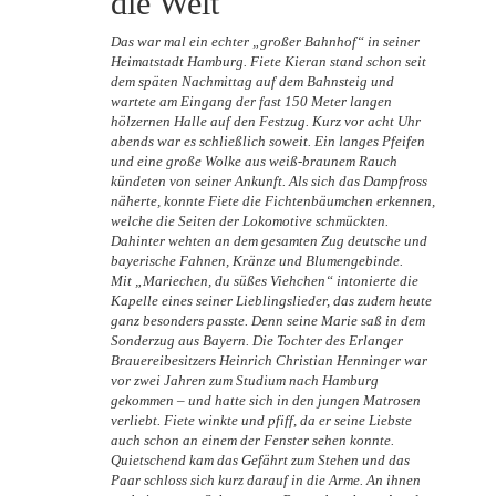
die Welt
Das war mal ein echter „großer Bahnhof“ in seiner
Heimatstadt Hamburg. Fiete Kieran stand schon seit
dem späten Nachmittag auf dem Bahnsteig und
wartete am Eingang der fast 150 Meter langen
hölzernen Halle auf den Festzug. Kurz vor acht Uhr
abends war es schließlich soweit. Ein langes Pfeifen
und eine große Wolke aus weiß-braunem Rauch
kündeten von seiner Ankunft. Als sich das Dampfross
näherte, konnte Fiete die Fichtenbäumchen erkennen,
welche die Seiten der Lokomotive schmückten.
Dahinter wehten an dem gesamten Zug deutsche und
bayerische Fahnen, Kränze und Blumengebinde.
Mit „Mariechen, du süßes Viehchen“ intonierte die
Kapelle eines seiner Lieblingslieder, das zudem heute
ganz besonders passte. Denn seine Marie saß in dem
Sonderzug aus Bayern. Die Tochter des Erlanger
Brauereibesitzers Heinrich Christian Henninger war
vor zwei Jahren zum Studium nach Hamburg
gekommen – und hatte sich in den jungen Matrosen
verliebt. Fiete winkte und pfiff, da er seine Liebste
auch schon an einem der Fenster sehen konnte.
Quietschend kam das Gefährt zum Stehen und das
Paar schloss sich kurz darauf in die Arme. An ihnen