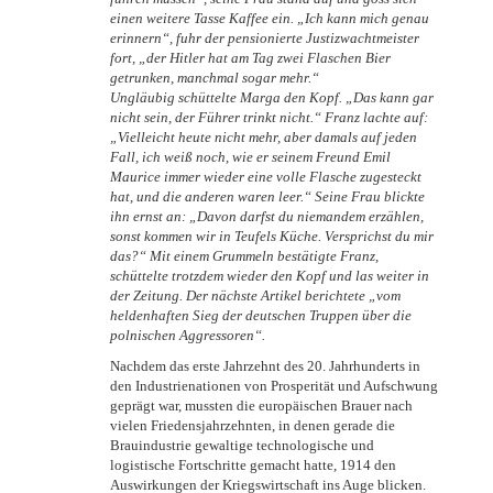
einen weitere Tasse Kaffee ein. „Ich kann mich genau
erinnern“, fuhr der pensionierte Justizwachtmeister
fort, „der Hitler hat am Tag zwei Flaschen Bier
getrunken, manchmal sogar mehr.“
Ungläubig schüttelte Marga den Kopf. „Das kann gar
nicht sein, der Führer trinkt nicht.“ Franz lachte auf:
„Vielleicht heute nicht mehr, aber damals auf jeden
Fall, ich weiß noch, wie er seinem Freund Emil
Maurice immer wieder eine volle Flasche zugesteckt
hat, und die anderen waren leer.“ Seine Frau blickte
ihn ernst an: „Davon darfst du niemandem erzählen,
sonst kommen wir in Teufels Küche. Versprichst du mir
das?“ Mit einem Grummeln bestätigte Franz,
schüttelte trotzdem wieder den Kopf und las weiter in
der Zeitung. Der nächste Artikel berichtete „vom
heldenhaften Sieg der deutschen Truppen über die
polnischen Aggressoren“.
Nachdem das erste Jahrzehnt des 20. Jahrhunderts in
den Industrienationen von Prosperität und Aufschwung
geprägt war, mussten die europäischen Brauer nach
vielen Friedensjahrzehnten, in denen gerade die
Brauindustrie gewaltige technologische und
logistische Fortschritte gemacht hatte, 1914 den
Auswirkungen der Kriegswirtschaft ins Auge blicken.