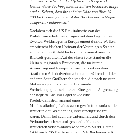
den französischen Schlachtfeldern zu fliegen. Die
letzten Worte des Vorgesetzten hallten besonders lange
nach: „Schaut, dass ihr auf eine Höhe von über 10
000 Fuß kommt, dann wird das Bier bei der richtigen
Temperatur ankommen.“
Nachdem sich die US-Brauindustrie von der
Prohibition erholt hatte, zogen mit dem Beginn des
Zweiten Weltkrieges in Europa erneut dunkle Wolken
am wirtschaftlichen Horizont der Vereinigten Staaten
auf. Schon im Vorfeld hatte sich die amerikanische
Bierwelt gespalten. Auf der einen Seite standen die
kleinen, regionalen Brauereien, die meist mit
Ausrüstung und Rezepturen aus der Zeit vor dem
staatlichen Alkoholverbot arbeiteten, während auf der
anderen Seite Großbetriebe standen, die nach neusten
Methoden produzierten und nationale
Werbekampagnen schalteten. Eine genaue Abgrenzung
der Begriffe Ale und Lager sowie eine
Produktdefinition anhand eines
Mindestalkoholgehaltes waren gescheitert, sodass alle
Brauer in der Bezeichnung ihrer Erzeugnisse frei
waren. Damit fiel auch die Unterscheidung durch den
Verbraucher schwer und gerade die kleineren
Brauereien verschwanden wieder vom Markt. Hatten
1934 noch 765 Betriebe in den USA Bier hergestellt,