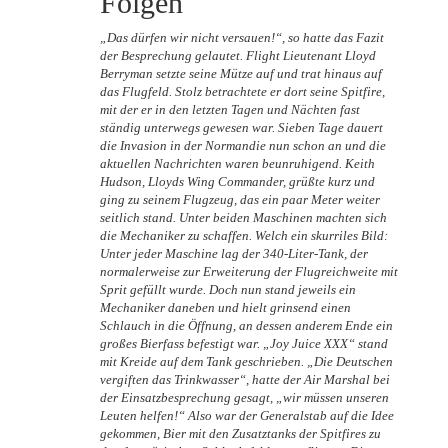
Folgen
„Das dürfen wir nicht versauen!“, so hatte das Fazit
der Besprechung gelautet. Flight Lieutenant Lloyd
Berryman setzte seine Mütze auf und trat hinaus auf
das Flugfeld. Stolz betrachtete er dort seine Spitfire,
mit der er in den letzten Tagen und Nächten fast
ständig unterwegs gewesen war. Sieben Tage dauert
die Invasion in der Normandie nun schon an und die
aktuellen Nachrichten waren beunruhigend. Keith
Hudson, Lloyds Wing Commander, grüßte kurz und
ging zu seinem Flugzeug, das ein paar Meter weiter
seitlich stand. Unter beiden Maschinen machten sich
die Mechaniker zu schaffen. Welch ein skurriles Bild:
Unter jeder Maschine lag der 340-Liter-Tank, der
normalerweise zur Erweiterung der Flugreichweite mit
Sprit gefüllt wurde. Doch nun stand jeweils ein
Mechaniker daneben und hielt grinsend einen
Schlauch in die Öffnung, an dessen anderem Ende ein
großes Bierfass befestigt war. „Joy Juice XXX“ stand
mit Kreide auf dem Tank geschrieben. „Die Deutschen
vergiften das Trinkwasser“, hatte der Air Marshal bei
der Einsatzbesprechung gesagt, „wir müssen unseren
Leuten helfen!“ Also war der Generalstab auf die Idee
gekommen, Bier mit den Zusatztanks der Spitfires zu