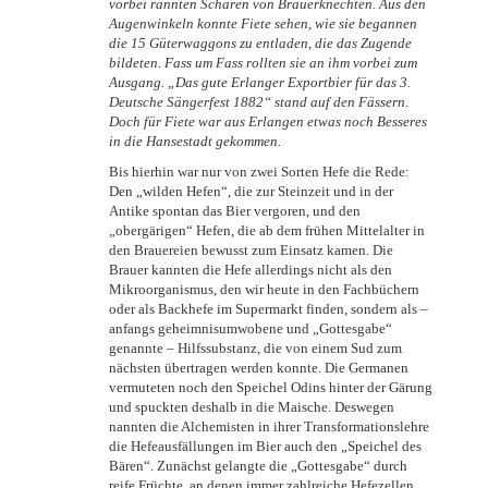
vorbei rannten Scharen von Brauerknechten. Aus den
Augenwinkeln konnte Fiete sehen, wie sie begannen
die 15 Güterwaggons zu entladen, die das Zugende
bildeten. Fass um Fass rollten sie an ihm vorbei zum
Ausgang. „Das gute Erlanger Exportbier für das 3.
Deutsche Sängerfest 1882“ stand auf den Fässern.
Doch für Fiete war aus Erlangen etwas noch Besseres
in die Hansestadt gekommen.
Bis hierhin war nur von zwei Sorten Hefe die Rede:
Den „wilden Hefen“, die zur Steinzeit und in der
Antike spontan das Bier vergoren, und den
„obergärigen“ Hefen, die ab dem frühen Mittelalter in
den Brauereien bewusst zum Einsatz kamen. Die
Brauer kannten die Hefe allerdings nicht als den
Mikroorganismus, den wir heute in den Fachbüchern
oder als Backhefe im Supermarkt finden, sondern als –
anfangs geheimnisumwobene und „Gottesgabe“
genannte – Hilfssubstanz, die von einem Sud zum
nächsten übertragen werden konnte. Die Germanen
vermuteten noch den Speichel Odins hinter der Gärung
und spuckten deshalb in die Maische. Deswegen
nannten die Alchemisten in ihrer Transformationslehre
die Hefeausfällungen im Bier auch den „Speichel des
Bären“. Zunächst gelangte die „Gottesgabe“ durch
reife Früchte, an denen immer zahlreiche Hefezellen